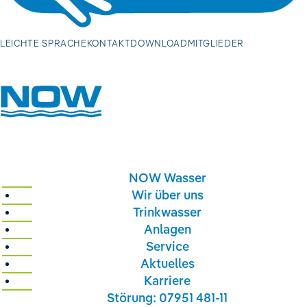
Volltextsuch
LEICHTE SPRACHE
KONTAKT
DOWNLOAD
MITGLIEDER
Volltextsuche
NOW Wasser
Wir über uns
Trinkwasser
Anlagen
Service
Aktuelles
Karriere
Störung: 07951 481-11