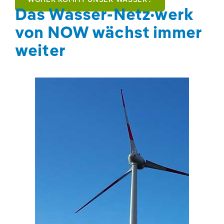
Das Wasser-Netz·werk
von NOW wächst immer
weiter