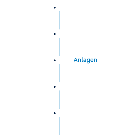
Wir über uns
Trinkwasser
Anlagen
Service
Aktuelles