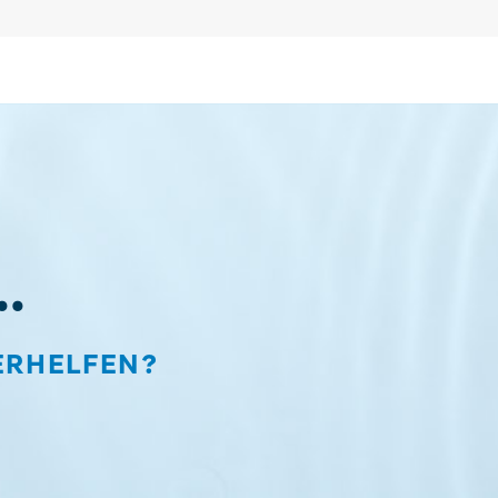
..
ERHELFEN?