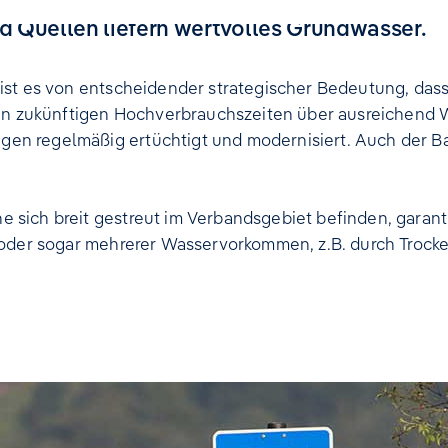
d Quellen liefern wertvolles Grundwasser.
 ist es von entscheidender strategischer Bedeutung, da
h in zukünftigen Hochverbrauchszeiten über ausreichend
en regelmäßig ertüchtigt und modernisiert. Auch der Ba
 sich breit gestreut im Verbandsgebiet befinden, garan
 oder sogar mehrerer Wasservorkommen, z.B. durch Trock