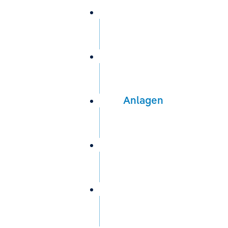
Wir über uns
Trinkwasser
Anlagen
Service
Aktuelles