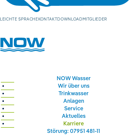
Volltextsuch
LEICHTE SPRACHE
KONTAKT
DOWNLOAD
MITGLIEDER
Volltextsuche
NOW Wasser
Wir über uns
Trinkwasser
Anlagen
Service
Aktuelles
Karriere
Störung: 07951 481-11