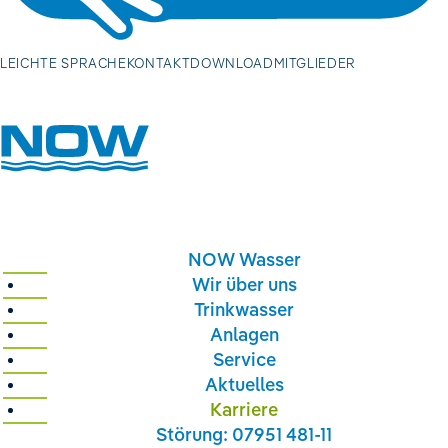
Volltextsuch
LEICHTE SPRACHE
KONTAKT
DOWNLOAD
MITGLIEDER
Volltextsuche
NOW Wasser
Wir über uns
Trinkwasser
Anlagen
Service
Aktuelles
Karriere
Störung: 07951 481-11