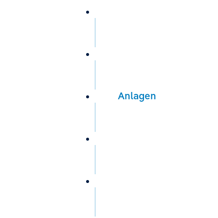
Wir über uns
Trinkwasser
Anlagen
Service
Aktuelles