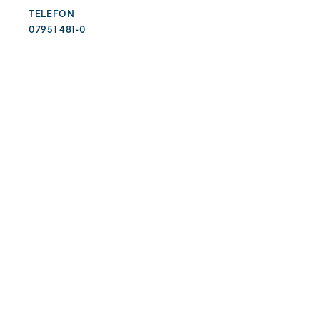
TELEFON
07951 481-0