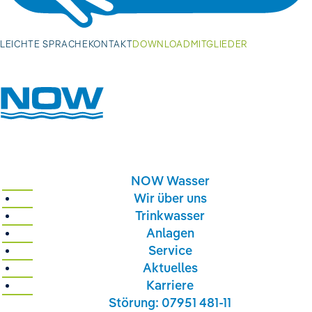
Volltextsuch
LEICHTE SPRACHE
KONTAKT
DOWNLOAD
MITGLIEDER
Volltextsuche
NOW Wasser
Wir über uns
Trinkwasser
Anlagen
Service
Aktuelles
Karriere
Störung: 07951 481-11