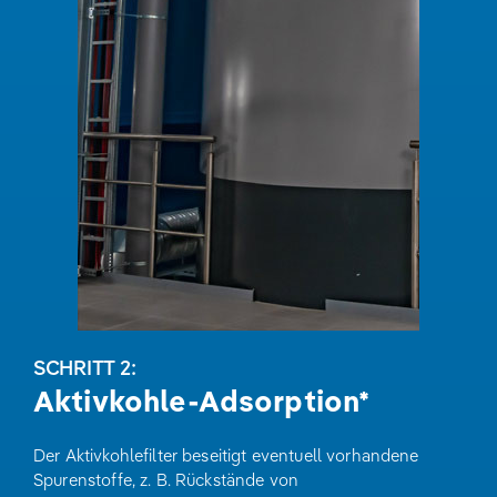
SCHRITT 2:
Aktivkohle-Adsorption*
Der Aktivkohlefilter beseitigt eventuell vorhandene
Spurenstoffe, z. B. Rückstände von