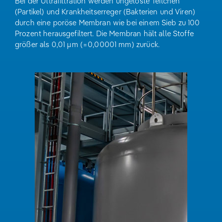
Bei der Ultrafiltration werden ungelöste Teilchen
(Partikel) und Krankheitserreger (Bakterien und Viren)
durch eine poröse Membran wie bei einem Sieb zu 100
Prozent herausgefiltert. Die Membran hält alle Stoffe
größer als 0,01 µm (=0,00001 mm) zurück.