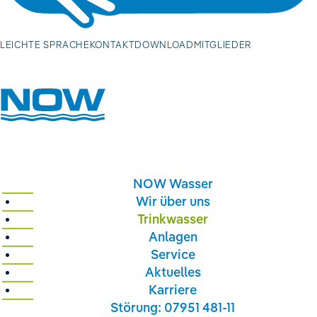
Volltextsuch
LEICHTE SPRACHE
KONTAKT
DOWNLOAD
MITGLIEDER
Volltextsuche
NOW Wasser
Wir über uns
Trinkwasser
Anlagen
Service
Aktuelles
Karriere
Störung: 07951 481-11